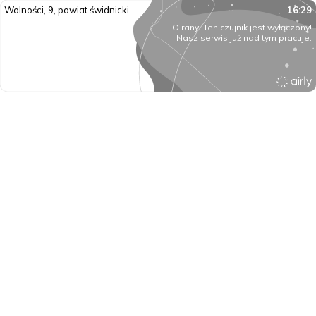
Wolności, 9, powiat świdnicki
16:29
O rany! Ten czujnik jest wyłączony!
Nasz serwis już nad tym pracuje.