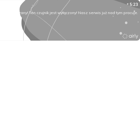
5:23
O rany! Ten czujnik jest wyłączony! Nasz serwis już nad tym pracuje.