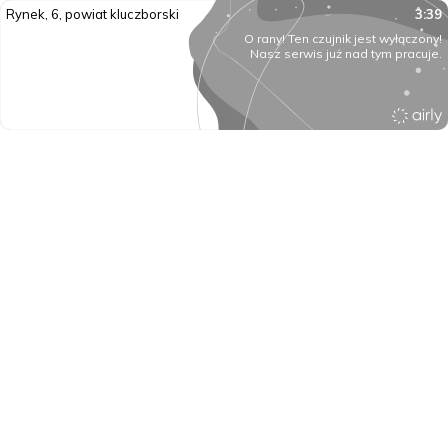
Rynek, 6, powiat kluczborski
3:39
O rany! Ten czujnik jest wyłączony!
Nasz serwis już nad tym pracuje.