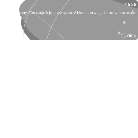
5:56
O rany! Ten czujnik jest wyłączony! Nasz serwis już nad tym pracuje.