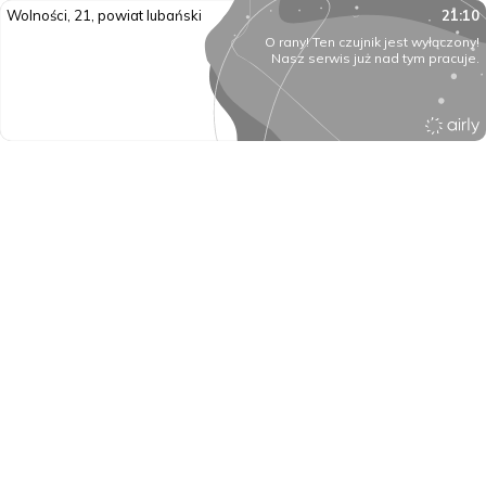
Wolności, 21, powiat lubański
21:10
O rany! Ten czujnik jest wyłączony!
Nasz serwis już nad tym pracuje.