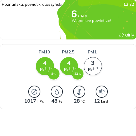
Poznańska, powiat krotoszyński
12:22
CAQI
Wspaniałe powietrze!
PM10
PM2.5
PM1
µg/m³
µg/m³
µg/m³
%
%
hPa
%
°C
km/h