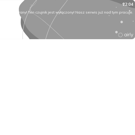
22:04
O rany! Ten czujnik jest wyłączony! Nasz serwis już nad tym pracuje.