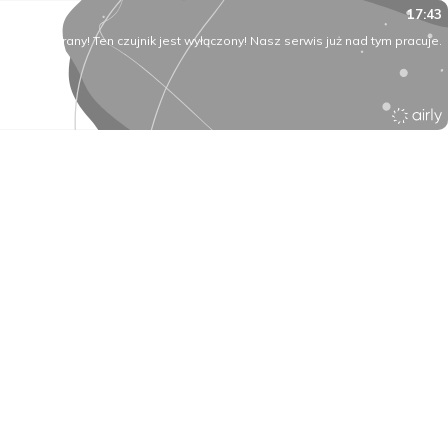
17:43
O rany! Ten czujnik jest wyłączony! Nasz serwis już nad tym pracuje.