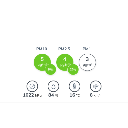
PM10
PM2.5
PM1
µg/m³
µg/m³
µg/m³
%
%
hPa
%
°C
km/h