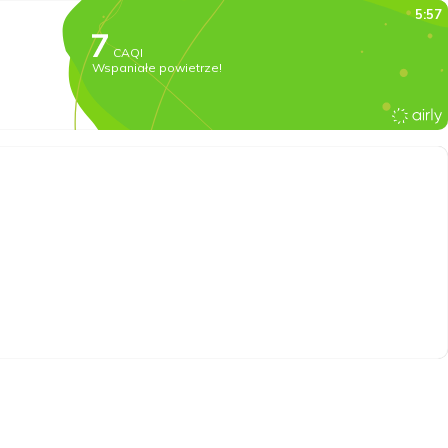
5:57
CAQI
Wspaniałe powietrze!