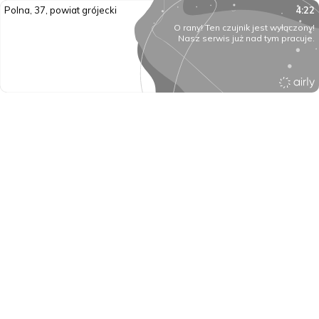
Polna, 37, powiat grójecki
4:22
O rany! Ten czujnik jest wyłączony!
Nasz serwis już nad tym pracuje.