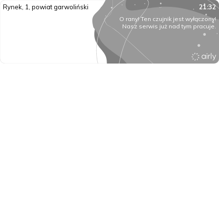
Rynek, 1, powiat garwoliński
21:32
O rany! Ten czujnik jest wyłączony!
Nasz serwis już nad tym pracuje.