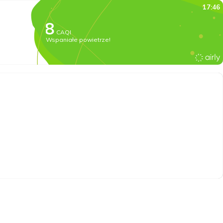
17:46
CAQI
Wspaniałe powietrze!