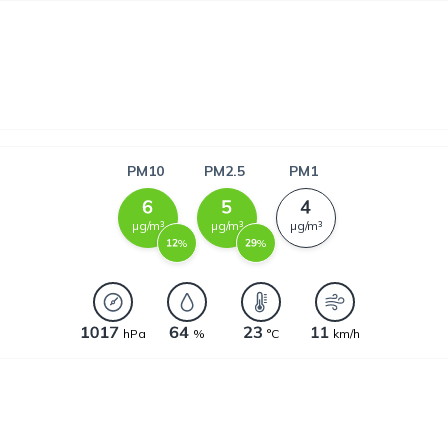
PM10
PM2.5
PM1
µg/m³
µg/m³
µg/m³
%
%
hPa
%
°C
km/h