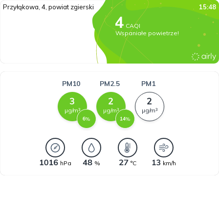
Przyłąkowa, 4, powiat zgierski
15:48
CAQI
Wspaniałe powietrze!
PM10
PM2.5
PM1
µg/m³
µg/m³
µg/m³
%
%
hPa
%
°C
km/h