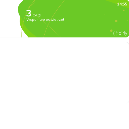
14:55
CAQI
Wspaniałe powietrze!