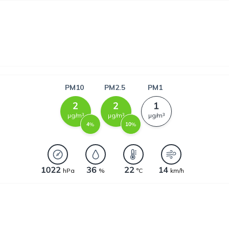
PM10
PM2.5
PM1
µg/m³
µg/m³
µg/m³
%
%
hPa
%
°C
km/h