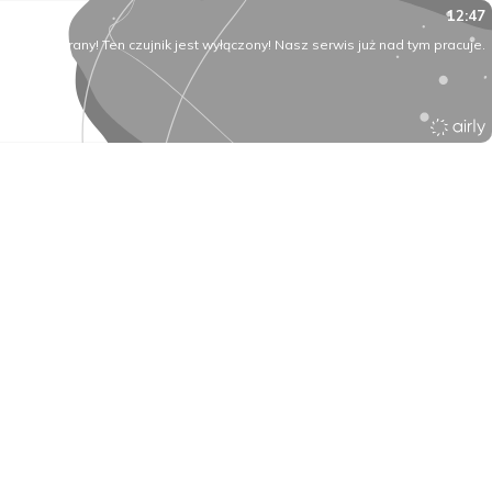
12:47
O rany! Ten czujnik jest wyłączony! Nasz serwis już nad tym pracuje.