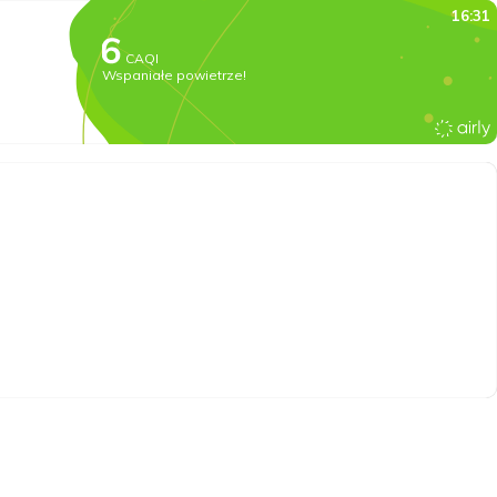
16:31
CAQI
Wspaniałe powietrze!