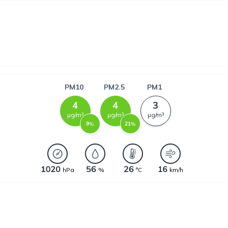
PM10
PM2.5
PM1
µg/m³
µg/m³
µg/m³
%
%
hPa
%
°C
km/h