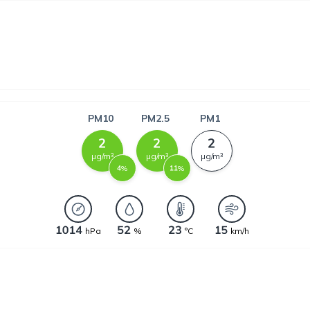
PM10
PM2.5
PM1
µg/m³
µg/m³
µg/m³
%
%
hPa
%
°C
km/h