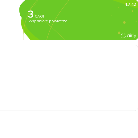
17:42
CAQI
Wspaniałe powietrze!