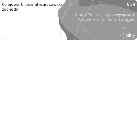
Kolejowa, 5, powiat warszawski
6:34
zachodni
O rany! Ten czujnik jest wyłączony!
Nasz serwis już nad tym pracuje.