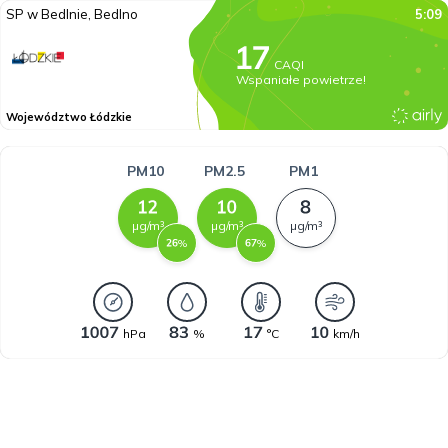
SP w Bedlnie, Bedlno
5:09
CAQI
Wspaniałe powietrze!
Województwo Łódzkie
PM10
PM2.5
PM1
µg/m³
µg/m³
µg/m³
%
%
hPa
%
°C
km/h