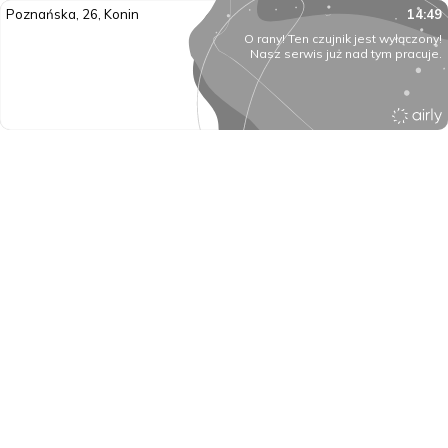
Poznańska, 26, Konin
14:49
O rany! Ten czujnik jest wyłączony!
Nasz serwis już nad tym pracuje.