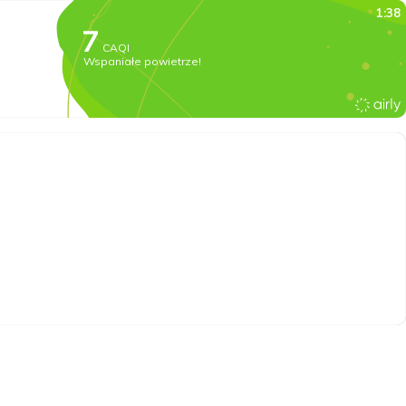
1:38
CAQI
Wspaniałe powietrze!