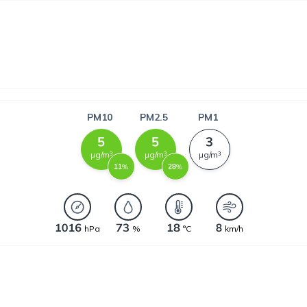
PM10
PM2.5
PM1
µg/m³
µg/m³
µg/m³
%
%
hPa
%
°C
km/h