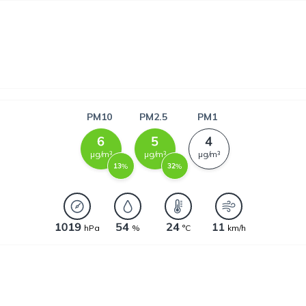
PM10
PM2.5
PM1
µg/m³
µg/m³
µg/m³
%
%
hPa
%
°C
km/h