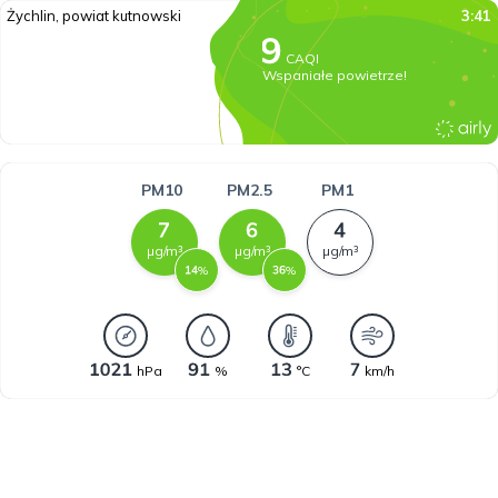
Żychlin, powiat kutnowski
3:41
CAQI
Wspaniałe powietrze!
PM10
PM2.5
PM1
µg/m³
µg/m³
µg/m³
%
%
hPa
%
°C
km/h