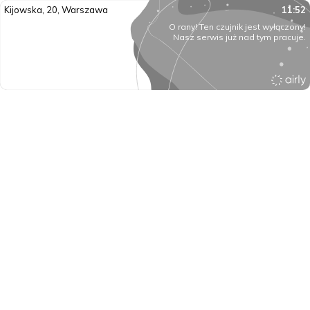
Kijowska, 20, Warszawa
11:52
O rany! Ten czujnik jest wyłączony!
Nasz serwis już nad tym pracuje.