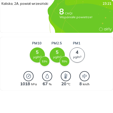
Kaliska, 2A, powiat wrzesiński
23:21
CAQI
Wspaniałe powietrze!
PM10
PM2.5
PM1
µg/m³
µg/m³
µg/m³
%
%
hPa
%
°C
km/h