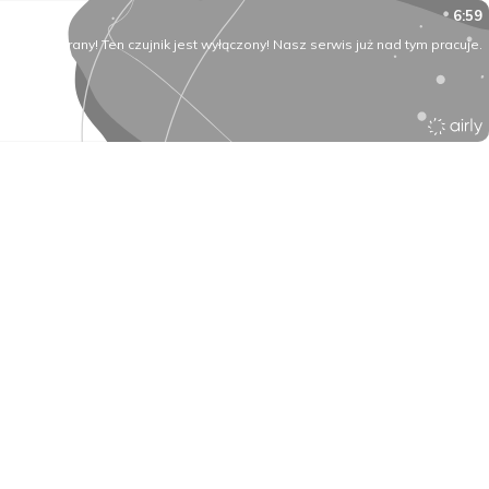
6:59
O rany! Ten czujnik jest wyłączony! Nasz serwis już nad tym pracuje.