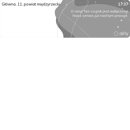
Główna, 11, powiat międzyrzecki
17:37
O rany! Ten czujnik jest wyłączony!
Nasz serwis już nad tym pracuje.