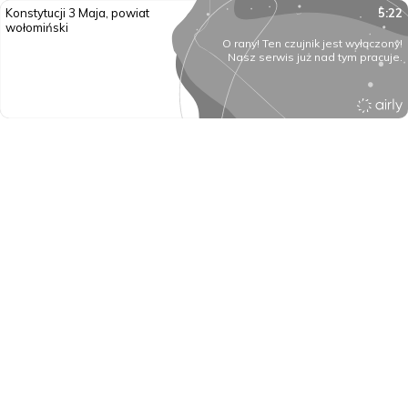
Konstytucji 3 Maja, powiat
5:22
wołomiński
O rany! Ten czujnik jest wyłączony!
Nasz serwis już nad tym pracuje.