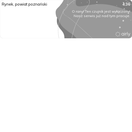
Rynek, powiat poznański
4:36
O rany! Ten czujnik jest wyłączony!
Nasz serwis już nad tym pracuje.