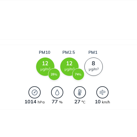
PM10
PM2.5
PM1
µg/m³
µg/m³
µg/m³
%
%
hPa
%
°C
km/h