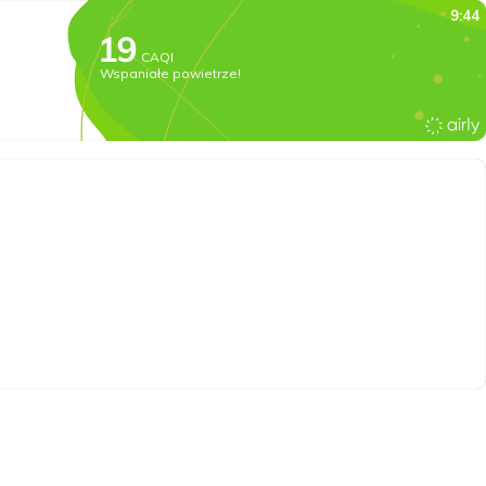
9:44
CAQI
Wspaniałe powietrze!