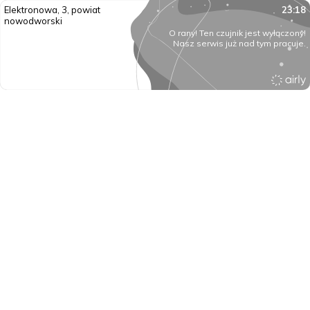
Elektronowa, 3, powiat
23:18
nowodworski
O rany! Ten czujnik jest wyłączony!
Nasz serwis już nad tym pracuje.