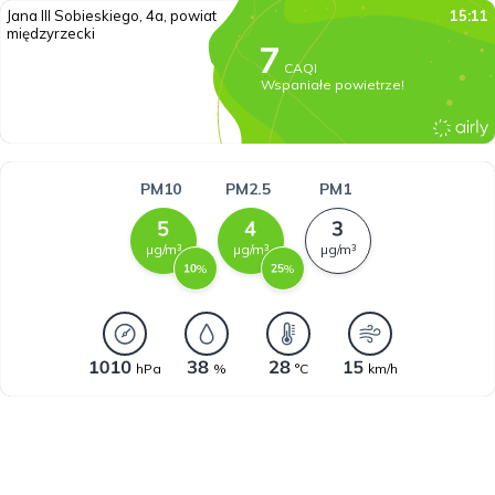
Jana III Sobieskiego, 4a, powiat
15:11
międzyrzecki
CAQI
Wspaniałe powietrze!
PM10
PM2.5
PM1
µg/m³
µg/m³
µg/m³
%
%
hPa
%
°C
km/h