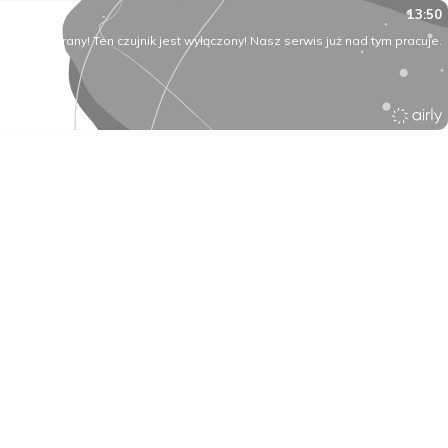
13:50
O rany! Ten czujnik jest wyłączony! Nasz serwis już nad tym pracuje.