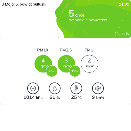
3 Maja, 5, powiat pułtuski
11:09
CAQI
Wspaniałe powietrze!
PM10
PM2.5
PM1
µg/m³
µg/m³
µg/m³
%
%
hPa
%
°C
km/h