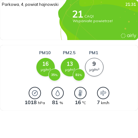
Parkowa, 4, powiat hajnowski
21:31
CAQI
Wspaniałe powietrze!
PM10
PM2.5
PM1
µg/m³
µg/m³
µg/m³
%
%
hPa
%
°C
km/h