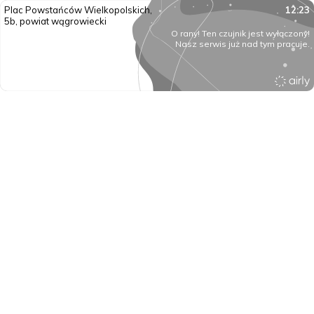
Plac Powstańców Wielkopolskich,
12:23
5b, powiat wągrowiecki
O rany! Ten czujnik jest wyłączony!
Nasz serwis już nad tym pracuje.