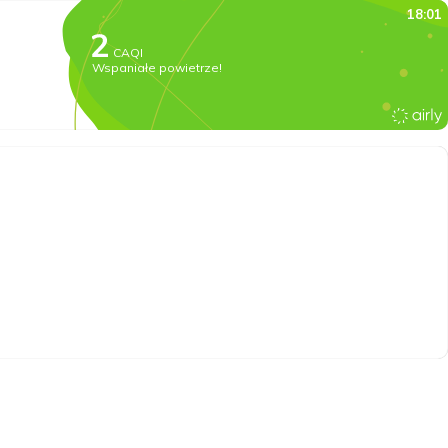
18:01
CAQI
Wspaniałe powietrze!