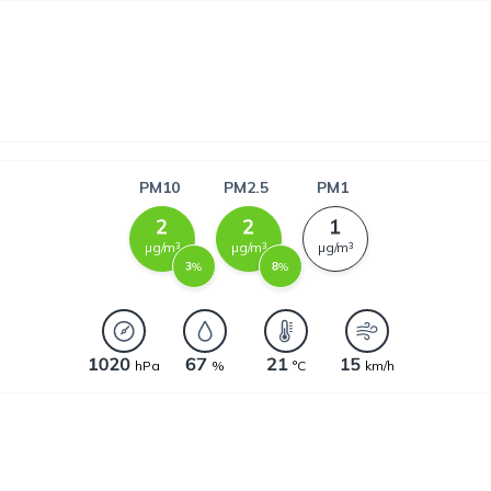
PM10
PM2.5
PM1
µg/m³
µg/m³
µg/m³
%
%
hPa
%
°C
km/h