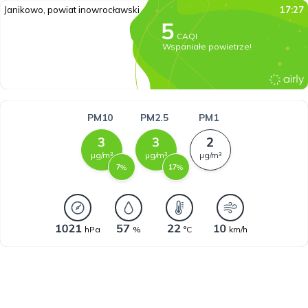
Janikowo, powiat inowrocławski
17:27
CAQI
Wspaniałe powietrze!
PM10
PM2.5
PM1
µg/m³
µg/m³
µg/m³
%
%
hPa
%
°C
km/h