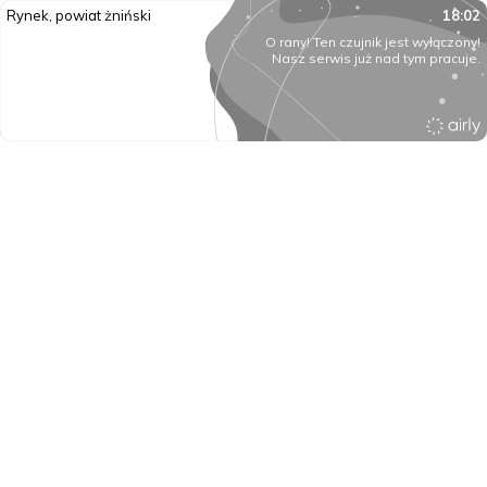
Rynek, powiat żniński
18:02
O rany! Ten czujnik jest wyłączony!
Nasz serwis już nad tym pracuje.