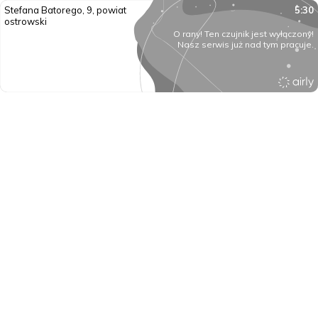
Stefana Batorego, 9, powiat
5:30
ostrowski
O rany! Ten czujnik jest wyłączony!
Nasz serwis już nad tym pracuje.