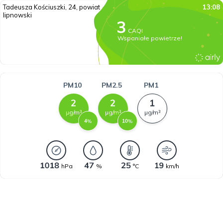
Tadeusza Kościuszki, 24, powiat
13:08
lipnowski
CAQI
Wspaniałe powietrze!
PM10
PM2.5
PM1
µg/m³
µg/m³
µg/m³
%
%
hPa
%
°C
km/h