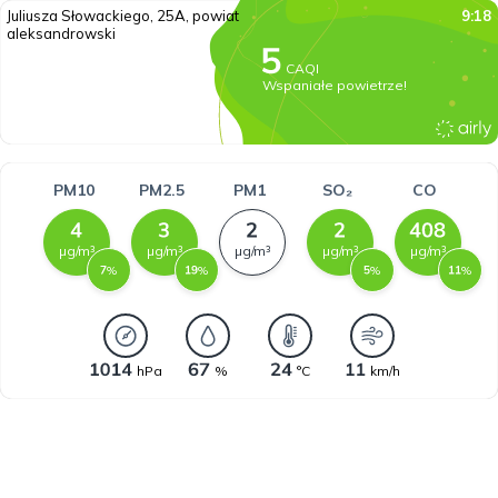
Juliusza Słowackiego, 25A, powiat
9:18
aleksandrowski
CAQI
Wspaniałe powietrze!
PM10
PM2.5
PM1
SO₂
CO
µg/m³
µg/m³
µg/m³
µg/m³
µg/m³
%
%
%
%
hPa
%
°C
km/h