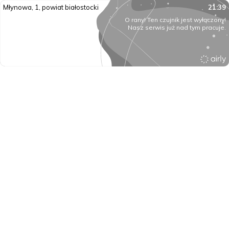
Młynowa, 1, powiat białostocki
21:39
O rany! Ten czujnik jest wyłączony!
Nasz serwis już nad tym pracuje.