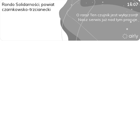
Rondo Solidarności, powiat
16:07
czarnkowsko-trzcianecki
O rany! Ten czujnik jest wyłączony!
Nasz serwis już nad tym pracuje.