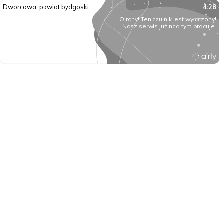
Dworcowa, powiat bydgoski
4:28
O rany! Ten czujnik jest wyłączony!
Nasz serwis już nad tym pracuje.