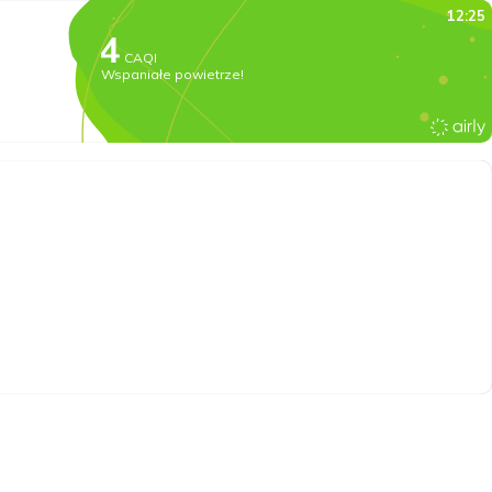
12:25
CAQI
Wspaniałe powietrze!