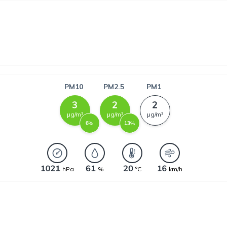
PM10
PM2.5
PM1
µg/m³
µg/m³
µg/m³
%
%
hPa
%
°C
km/h