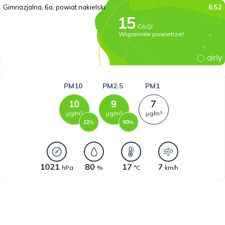
Gimnazjalna, 6a, powiat nakielski
6:52
CAQI
Wspaniałe powietrze!
PM10
PM2.5
PM1
µg/m³
µg/m³
µg/m³
%
%
hPa
%
°C
km/h