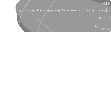
4:16
O rany! Ten czujnik jest wyłączony! Nasz serwis już nad tym pracuje.