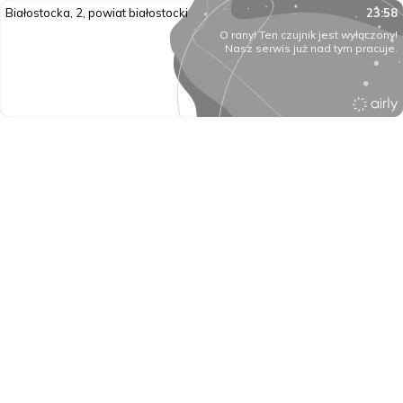
Białostocka, 2, powiat białostocki
23:58
O rany! Ten czujnik jest wyłączony!
Nasz serwis już nad tym pracuje.