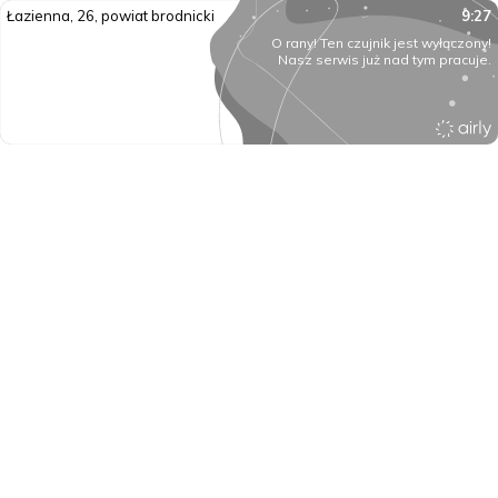
Łazienna, 26, powiat brodnicki
9:27
O rany! Ten czujnik jest wyłączony!
Nasz serwis już nad tym pracuje.